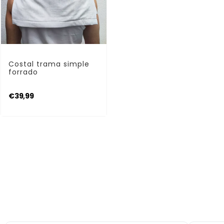
AÑADIR AL CARRITO
Costales Costaleros
Costal trama simple
forrado
€
39,99