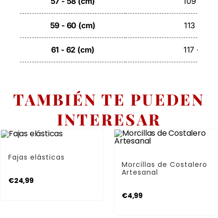
57 - 58 (cm)
109 - 112
59 - 60 (cm)
113 - 116
61 - 62 (cm)
117 - 120
TAMBIÉN TE PUEDEN
INTERESAR
SELECCIONAR OPCIONES
Fajas
AÑADIR AL CARRITO
Fajas elásticas
Morcillas
Morcillas de Costalero
Artesanal
€
24,99
€
4,99