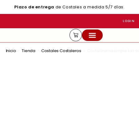
Plazo de entrega
de Costales a medida 5/7 días.
LOGIN
ACTUALIDAD Y CONSEJOS
Inicio
>
Tienda
>
Costales Costaleros
>
Costal trama simple forra